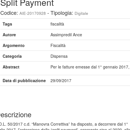
Split Payment
Codice:
- Tipologia:
AIE-20170928
Digitale
Tags
fiscalità
Autore
Assimpredil Ance
Argomento
Fiscalità
Categoria
Dispensa
Abstract
Per le fatture emesse dal 1° gennaio 2017, r
Data di pubblicazione
29/09/2017
escrizione
 D.L. 50/2017 c.d. “Manovra Correttiva” ha disposto, a decorrere dal 1°
glio 2017, l’estensione dello “
split payment
”, prorogato sino al 2020, all